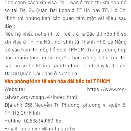
Bên cạnh cách xin visa Đài Loan ở trên thì khi nộp hồ
sơ tại Đại Sứ Quán Đài Loan ở TP.HN hay TP. Hồ Chí
Minh thì những bạn cần quan tâm một vài điều sau
đây :
Nếu hộ khẩu nơi sinh từ Huế trở ra Bắc thì nộp hồ sơ
xin visa ở TP. Hà Nội, nơi sinh từ Thành Phố Đà Nẵng
trở vào Nam thì nộp hồ sơ ở TPHCM. Trong trường hợp
bạn muốn làm hồ sơ ngược hai trường hợp trên thì
cần có sổ hộ khẩu / tạm trú tạm . Dưới đây là địa chỉ
Đại Sứ Quán Đài Loan ở Nước Ta :
Văn phòng kinh tế văn hóa đài bắc tai TPHCM
Website: https://www.roc-
taiwan.org/vnsgn_vi/index.html
Địa chỉ: 336 Nguyễn Tri Phương, phường 4, quận 5,
TP. Hồ Chí Minh
Hotline: 02838349160~65
Email: tecohcmc@mofa.gov.tw