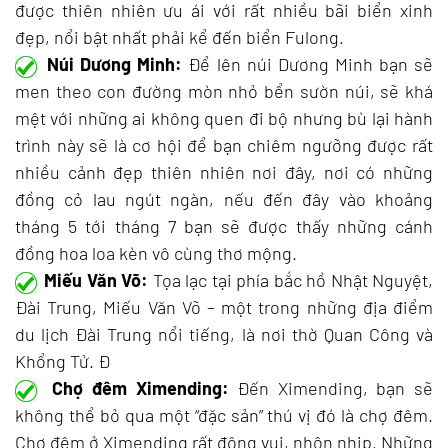
được thiên nhiên ưu ái với rất nhiều bãi biển xinh
đẹp, nổi bật nhất phải kể đến biển Fulong.
Núi Dương Minh:
Để lên núi Dương Minh bạn sẽ
men theo con đường mòn nhỏ bển sườn núi, sẽ khá
mệt với những ai không quen đi bộ nhưng bù lại hành
trình này sẽ là cơ hội để bạn chiêm ngưỡng được rất
nhiều cảnh đẹp thiên nhiên nơi đây, nơi có những
đồng cỏ lau ngút ngàn, nếu đến đây vào khoảng
tháng 5 tới tháng 7 bạn sẽ được thấy những cánh
đồng hoa loa kèn vô cùng thơ mộng.
Miếu Văn Võ:
Tọa lạc tại phía bắc hồ Nhật Nguyệt,
Đài Trung, Miếu Văn Võ – một trong những địa điểm
du lịch Đài Trung nổi tiếng, là nơi thờ Quan Công và
Khổng Tử. Đ
Chợ đêm Ximending:
Đến Ximending, bạn sẽ
không thể bỏ qua một “đặc sản” thú vị đó là chợ đêm.
Chợ đêm ở Ximending rất đông vui, nhộn nhịp. Những