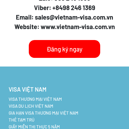
Viber: +8498 246 1369
Email: sales@vietnam-visa.com.vn
Website: www.vietnam-visa.com.vn
Đăng ký ngay
VISA VIỆT NAM
VISA THƯƠNG MẠI VIỆT NAM
VISA DU LỊCH VIỆT NAM
GIA HẠN VISA THƯƠNG MẠI VIỆT NAM
THẺ TẠM TRÚ
GIẤY MIỄN THỊ THỰC 5 NĂM