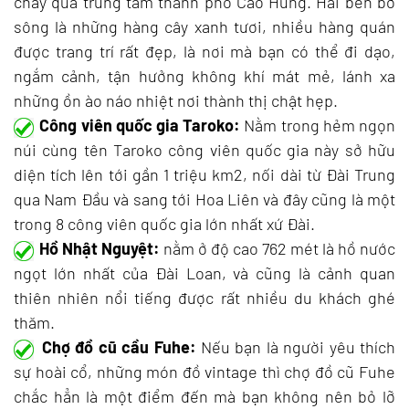
chảy qua trung tâm thành phố Cao Hùng. Hai bên bờ
sông là những hàng cây xanh tươi, nhiều hàng quán
được trang trí rất đẹp, là nơi mà bạn có thể đi dạo,
ngắm cảnh, tận hưởng không khí mát mẻ, lánh xa
những ồn ào náo nhiệt nơi thành thị chật hẹp.
Công viên quốc gia Taroko:
Nằm trong hẻm ngọn
núi cùng tên Taroko công viên quốc gia này sở hữu
diện tích lên tới gần 1 triệu km2, nối dài từ Đài Trung
qua Nam Đầu và sang tới Hoa Liên và đây cũng là một
trong 8 công viên quốc gia lớn nhất xứ Đài.
Hồ Nhật Nguyệt:
nằm ở độ cao 762 mét là hồ nước
ngọt lớn nhất của Đài Loan, và cũng là cảnh quan
thiên nhiên nổi tiếng được rất nhiều du khách ghé
thăm.
Chợ đồ cũ cầu Fuhe:
Nếu bạn là người yêu thích
sự hoài cổ, những món đồ vintage thì chợ đồ cũ Fuhe
chắc hẳn là một điểm đến mà bạn không nên bỏ lỡ