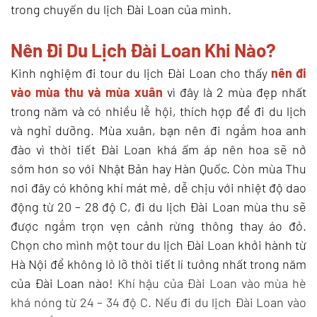
trong chuyến du lịch Đài Loan của mình.
Nên Đi Du Lịch Đài Loan Khi Nào?
Kinh nghiệm đi tour du lịch Đài Loan cho thấy
nên đi
vào mùa thu và mùa xuân
vì đây là 2 mùa đẹp nhất
trong năm và có nhiều lễ hội, thích hợp để đi du lịch
và nghỉ dưỡng.
Mùa xuân, bạn nên đi ngắm hoa anh
đào vì thời tiết Đài Loan khá ấm áp nên hoa sẽ nở
sớm hơn so với Nhật Bản hay Hàn Quốc. Còn mùa Thu
nơi đây có không khí mát mẻ, dễ chịu với nhiệt độ dao
động từ 20 – 28 độ C, đi du lịch Đài Loan mùa thu sẽ
được ngắm trọn vẹn cảnh rừng thông thay áo đỏ.
Chọn cho mình một tour du lịch Đài Loan khởi hành từ
Hà Nội để không lỏ lỡ thời tiết lí tưởng nhất trong năm
của Đài Loan nào!
Khí hậu của Đài Loan vào mùa hè
khá nóng từ 24 – 34 độ C. Nếu đi du lịch Đài Loan vào