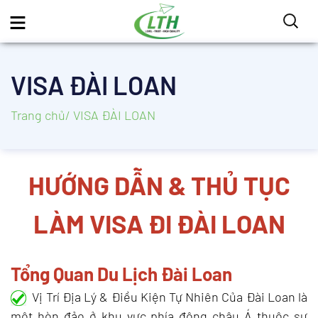
VISA ĐÀI LOAN
Trang chủ
/ VISA ĐÀI LOAN
HƯỚNG DẪN & THỦ TỤC
LÀM VISA ĐI ĐÀI LOAN
Tổng Quan Du Lịch Đài Loan
Vị Trí Địa Lý & Điều Kiện Tự Nhiên Của Đài Loan là
một hòn đảo ở khu vực phía đông châu Á thuộc sự