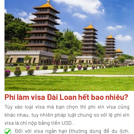
Phí làm visa Đài Loan hết bao nhiêu?
Tùy vào loại visa mà bạn chọn thì phí xin visa cũng
khác nhau, tuy nhiên pháp luật chung so với lệ phí xin
visa là chỉ nộp bằng tiền USD .
Đối với visa ngắn hạn (thường dùng để du lịch,