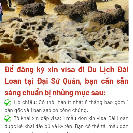
Để đăng ký xin visa đi Du Lịch Đài
Loan tại Đại Sứ Quán, bạn cần sẵn
sàng chuẩn bị những mục sau:
Hộ chiếu: Có thời hạn ít nhất 6 tháng bao gồm 1
bản gốc và 1 bản sao có công chứng.
Tờ khai xin cấp visa: 1 mẫu đơn xin visa Đài Loan
được kê khai đầy đủ và ký tên. Bạn có thể tải mẫu đơn