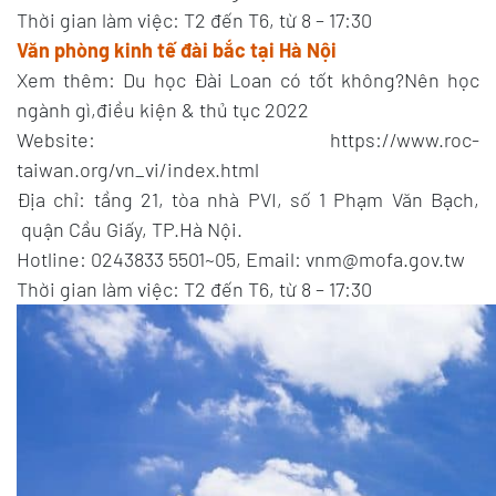
Thời gian làm việc: T2 đến T6, từ 8 – 17:30
Văn phòng kinh tế đài bắc tại Hà Nội
Xem thêm: Du học Đài Loan có tốt không?Nên học
ngành gì,điều kiện & thủ tục 2022
Website: https://www.roc-
taiwan.org/vn_vi/index.html
Địa chỉ: tầng 21, tòa nhà PVI, số 1 Phạm Văn Bạch,
quận Cầu Giấy, TP.Hà Nội.
Hotline: 0243833 5501~05, Email: vnm@mofa.gov.tw
Thời gian làm việc: T2 đến T6, từ 8 – 17:30